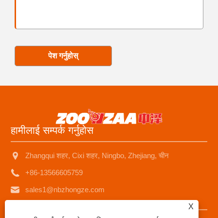
पेश गर्नुहोस्
हामीलाई सम्पर्क गर्नुहोस
Zhangqui शहर, Cixi शहर, Ningbo, Zhejiang, चीन
+86-13566605759
sales1@nbzhongze.com
X