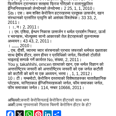
फ्रिसियन ट्रान्सफर सतहमा फ्रिज गरिएको र वातानुकूलित
ईन्जिनियरहरूको लेनदेनको लेनदेनमा। 2 25, 1, 1, 2010।
Sts। एस। कम शक्ति केरोसिन हटररहरुमा प्रदूषक उत्सर्जन, दहन
संस्थानको प्रसंरित प्रवृत्ति को असंख्य विश्लेषक। 33 33, 2,
2011।
। ।, न। 2, 2011।
।। एम. एशिदा, ईन्धन निकास उत्सर्जन र थर्मल प्रदर्शन निकट, ऊर्जा
र भवनहरू, भोल्यूममा सानो आकारको तेल हेटरहरूको तुलनात्मक
अध्ययन। 43 43, 2, 2011।
। ,,,,,,, 2010।
.. एच. दीर्शी, ज्वारमा ज्वार संरचनाको प्रभाव जफरको थर्मयल दक्षताका
साथ द्वेषीय हीटर, दमन हीयर र प्रविधिको जर्नल, फितोको टोलीले
भाइलाई सम्पर्क गर्ने कार्यरत No, संख्या, 2, 2011।
You y. takahhihi, orncen दवथाको दहन, एक थर्मल विज्ञान को
अन्तर्राष्ट्रिय जनवरी को अन्तर्राष्ट्रिय जनवरी को एक जर्नल कटौती
को कटौती को बारे मा एक अध्ययन, भरमा। , 1, 1, 2012।
10। टी। यम्बमोटो, केरोसिन दस्तयाको विशेषताहरुका यातावैज्ञानिक
प्लेटहरू, यान्त्रिकल ईन्जिनियरहरूको जर्नल, फीम समाजका जर्नल,
फीम समाजका जर्नल। 114, नम्बर 10666, 2011।
अघिल्लो:
कसरी केरोसिनलाई केरोसिन हीटरको साथ थप्न
अर्को:
उच्च गुणवत्ताको गिलास चिमनी केरोसिन हीटर के हो?
Facebook
X
WhatsApp
Pinterest
LinkedIn
Share