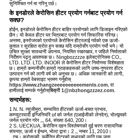
सुनिश्चित गर्न मा गरिनु पर्छ।
के इनडोरले केरोसिन हीटर प्रयोग गर्नबाट प्रयोग गर्न
सक्छ?
होईन, इनडोरले केरोसिन हीटर बाहिर प्रयोगको लागि डिजाइन गरिएको
छैन। यो केवल हीटर घर भित्रबाट प्रयोग गर्न सिफारिस गरिन्छ।
अन्तमा, इनरोजरको प्रयोगले केरोसिन हीटरलाई गर्वको एक ऊर्जा-
कुशल र सुरक्षित स्रोत हुन सक्छ यदि राम्रोसँग प्रयोग गर्यो भने। यो
उचित सुरक्षा सावधानी अपनाव, नियमित रखरखाव, र जहिले निर्माताको
निर्देशन पढ्नु आवश्यक छ। Ningbozzzze इलेक्ट्रोनिक्स CO.,
LTD. LTD. LTD. INOOR ले केरोसिन हीटर निर्माणमा विशेषज्ञता
छ। हाम्रो कम्पनीसँग हाम्रो ग्राहकहरूको लागि उच्च-गुणवत्ता हीटर
उत्पादन गर्न को लागी वर्ष को अनुभव छ। अधिक जानकारी को लागी,
कृपया हाम्रो वेबसाइट भ्रमण गर्नुहोस्
https://www.zhangzeeeeeeeeeements.com
, वा
हामीलाई सम्पर्क गर्नुहोस्
बिक्री 1@nbzhongzzzez.com
.
सन्दर्भहरू:
1 N. N. त्सुजीमुरा, सम्भावित हीटरको ऊर्जा-बचत प्रभाव,
कम्प्युटरवादी इन्जिनियरि of को जर्नल (एआईजीको लेनदेन), भोल्यूमको
जर्नल प्रयोग गरेर ,,, 64, संख्या 640, 200।
2 S. UECKUA, केरोसिन दहन विश्लेषणको दुई चरण रासायनिक
संयन्त्र, ऊर्जा र ईन्धन, भोल्ट द्वारा। 2 ,, नम्बर 11, 2010।
.. एच। कुरोसाकी, फर्मेनिन हीटरको सुधारको लागि एक जना