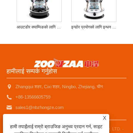
आउटडोर क्याम्पिङको लागि ईन्धन ट्याङ्की ग्लास चिमनी केरोसिन हीटर
इन्डोर प्रयोगको लागि इन्धन ट्याङ्की ग्लास चिमनी केरोसिन हीटर
हामीलाई सम्पर्क गर्नुहोस
Zhangqui शहर, Cixi शहर, Ningbo, Zhejiang, चीन
+86-13566605759
sales1@nbzhongze.com
X
हामी तपाईंलाई राम्रो ब्राउजिङ अनुभव प्रदान गर्न, साइट
प्रतिलिपि अधिकार © 2023 Ningboze इलेक्ट्रोनिक्स CO., LTD. LTD. -