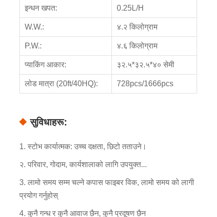
इन्धन खपत:
0.25L/H
W.W.:
४.२ किलोग्राम
P.W.:
४.६ किलोग्राम
प्याकिंग आकार:
३२.५*३२.५*४० सेमी
लोड मात्रा (20ft/40HQ):
728pcs/1666pcs
सुविधाहरू:
1. स्टोभ कार्यात्मक: उच्च दक्षता, छिटो तताउने।
२. परिवार, गोदाम, कार्यशालाको लागि उपयुक्त...
3. लामो समय सम्म चल्ने कपास फाइबर विक, लामो समय को लागी
प्रयोग गर्नुहोस्
4. कुनै गन्ध र कुनै आवाज छैन, कुनै प्रदूषण छैन