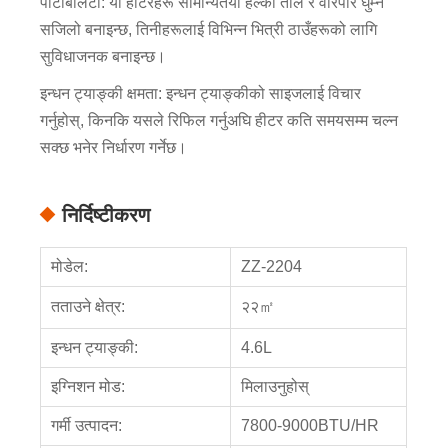
पोर्टेबिलिटी: यी हीटरहरू सामान्यतया हल्का तौल र वरिपरि घुम्न
सजिलो बनाइन्छ, तिनीहरूलाई विभिन्न भित्री ठाउँहरूको लागि
सुविधाजनक बनाइन्छ।
इन्धन ट्याङ्की क्षमता: इन्धन ट्याङ्कीको साइजलाई विचार
गर्नुहोस्, किनकि यसले रिफिल गर्नुअघि हीटर कति समयसम्म चल्न
सक्छ भनेर निर्धारण गर्नेछ।
निर्दिष्टीकरण
मोडेल:
ZZ-2204
तताउने क्षेत्र:
२२㎡
इन्धन ट्याङ्की:
4.6L
इग्निशन मोड:
मिलाउनुहोस्
गर्मी उत्पादन:
7800-9000BTU/HR